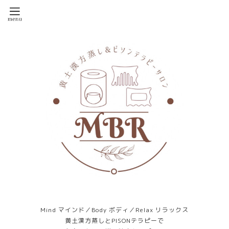
Mind マインド／Body ボディ／Relax リラックス
黄土漢方蒸しとPISONテラピーで