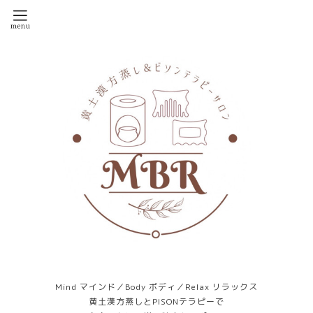
Mind マインド／Body ボディ／Relax リラックス
黄土漢方蒸しとPISONテラピーで